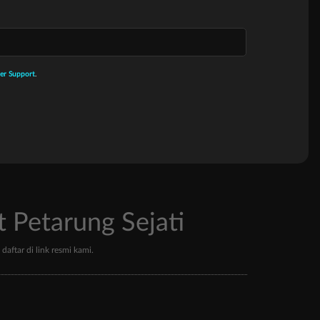
er Support
.
Petarung Sejati
aftar di link resmi kami.