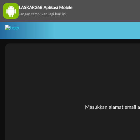
LASKAR268 Aplikasi Mobile
Jangan tampilkan lagi hari ini
Masukkan alamat email a