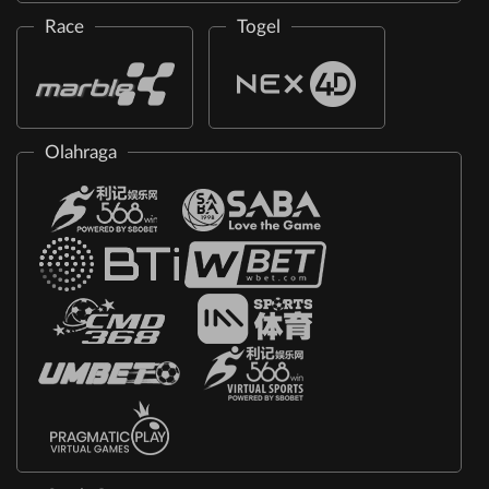
Race
Togel
Olahraga