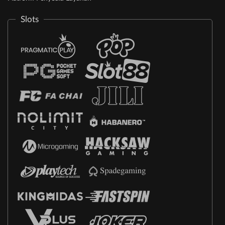
Slots