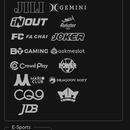
E-Sports